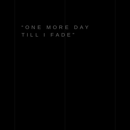
“ONE MORE DAY
TILL I FADE”
LOVE 
AND 
LOATHING, 
A 
BEAUTIFUL
ODE 
TO 
AUTODESTRUCT