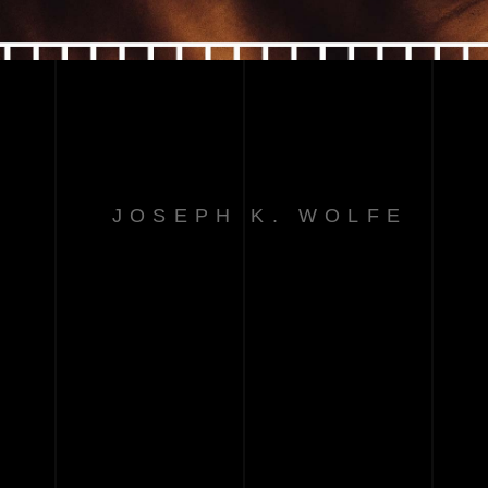
JOSEPH K. WOLFE
“DISCOVERING
ALL 
THE 
OLD 
NARRATIVES 
IN 
MODERN