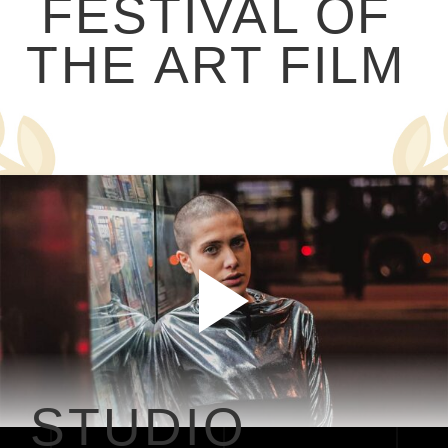
FESTIVAL 
OF 
THE 
ART 
FILM 
STUDIO