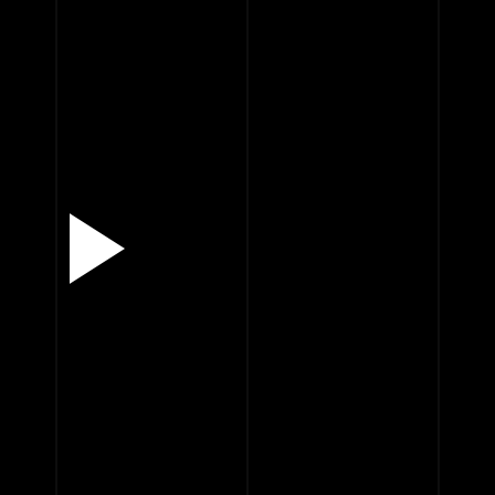
FILM
” 
VISIT IMDB