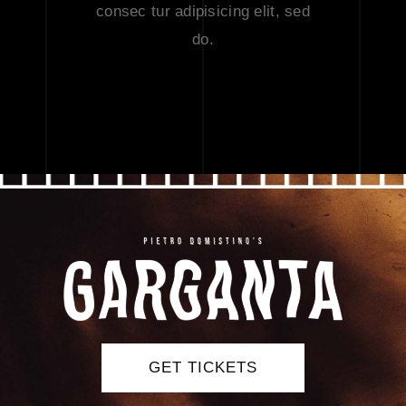
consec tur adipisicing elit, sed
do.
GET TICKETS