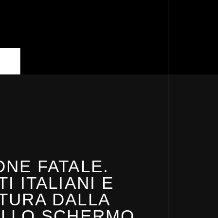
ONE FATALE.
IL
I ITALIANI E
BA
TURA DALLA
VA
ALLO SCHERMO.
GL