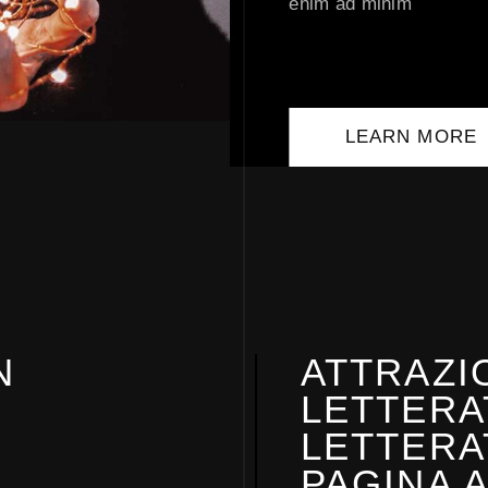
enim ad minim
LEARN MORE
N
ATTRAZI
LETTERAT
LETTERA
PAGINA 