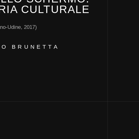
RIA CULTURALE
MO
CE
no-Udine, 2017)
(Mimesi
RO BRUNETTA
FI