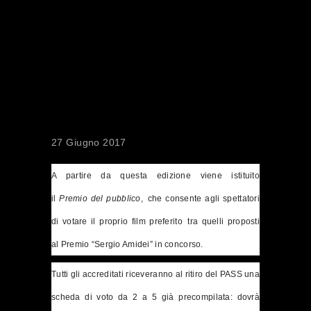
PREMIO DEL
PUBBLICO
27 Giugno 2017
A partire da questa edizione viene istituito
il
Premio
del pubblico
,
che consente agli spettatori
di votare il proprio film preferito
tra quelli proposti
al
Premio
“Sergio Amidei” in concorso.
Tutti gli accreditati riceveranno al ritiro del PASS una
scheda di voto da 2 a 5 già precompilata: dovrà