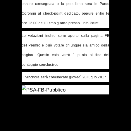
essere consegnata o la penultima sera in Parco
Coronini al check-point dedicato, oppure entro le
ore 12.00 dell’ultimo giorno presso l’Info Point.
Le votazioni inoltre sono aperte sulla pagina FB
del
Premio
e può votare chiunque sia amico della
pagina.
Questo voto varrà 1 punto al fine del
conteggio conclusivo.
Il vincitore sarà comunicato giovedì 20 luglio 2017.
SHARE: