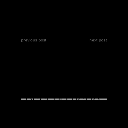
previous post
next post
RELATED POSTS
OGGI 14 LUGLIO
PARTE IL
PREMIO SERGIO
AMIDEI