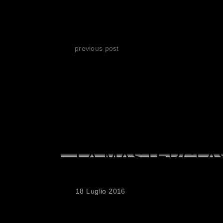
LA SCENEGGIATURA DI “NON 
CATTIVO” VINCE IL PREMIO AM
previous post
RELATED PO
LA MASTERCLA
IVAN COTRONE
18 Luglio 2016