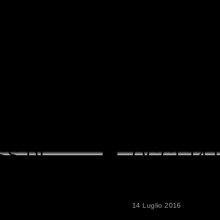
ESSERE
IDEI 2016!
STS
SS DI
OGGI 14 
O
IL PREMI
AMIDEI
14 Luglio 2016