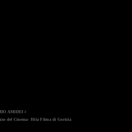
NZA STAMPA
AZIONE DEL 
SERGIO AMID
MIO AMIDEI
è
lazzo del Cinema- Hiša Filma di Gorizia
.