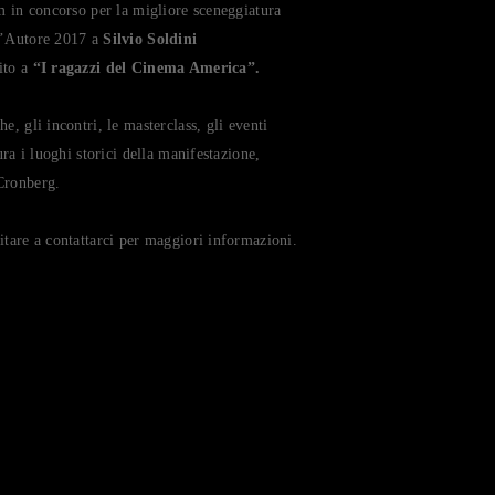
lm in concorso per la migliore sceneggiatura
 d’Autore 2017 a
Silvio Soldini
ito a
“I ragazzi del Cinema America”.
e, gli incontri, le masterclass, gli eventi
ura i luoghi storici della manifestazione,
Cronberg.
itare a contattarci per maggiori informazioni.