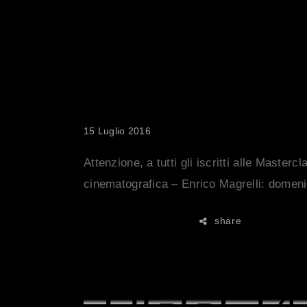
MASTERC
COMUNIC
ORARI E
15 Luglio 2016
Attenzione, a tutti gli iscritti alle Mastercl
cinematografica – Enrico Magrelli: domeni
share
READ MORE
OGGI 14