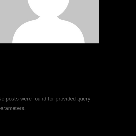
POPULAR
NEWS
No posts were found for provided query
parameters.