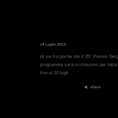
PARTE I
SERGIO 
14 Luglio 2016
Al via fra poche ore il 25° Premio Ser
programma sarà ricchissimo per tutta l
fino al 20 lugli
share
READ MORE