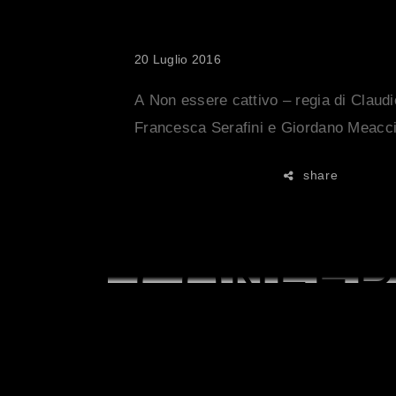
2016!
20 Luglio 2016
A Non essere cattivo – regia di Claudi
Francesca Serafini e Giordano Meacci –
share
READ MORE
CONFER
STAMPA 
VINCITO