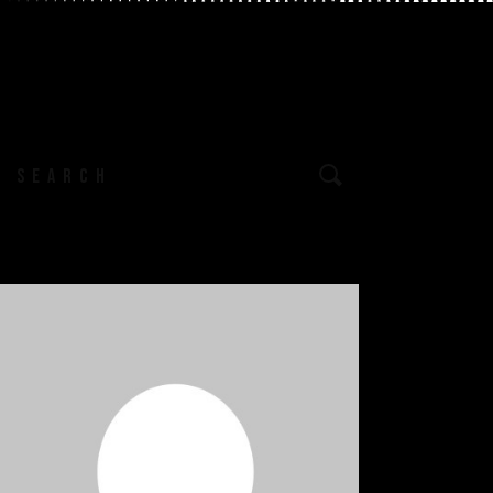
earch
or: