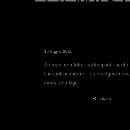
LA MAS
DI IVAN
COTRO
18 Luglio 2016
Attenzione a tutti i partecipanti iscrit
L’incontro/laboratorio si svolgerà doma
mediateca Ugo
share
READ MORE