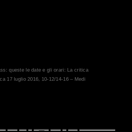
LASS –
AZIONE
 GIORNATE
ass: queste le date e gli orari: La critica
ca 17 luglio 2016, 10-12/14-16 – Medi
 LUGLIO