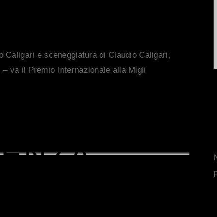
o Caligari e sceneggiatura di Claudio Caligari,
 va il Premio Internazionale alla Migli
ENZA
CON I
RI DEL