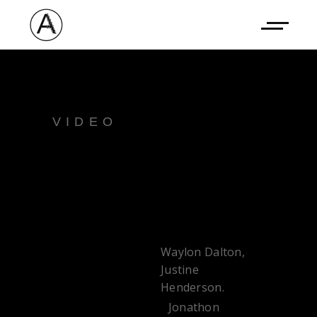
VIDEO
YOUR
VISION.
Waylon Dalton,
WRITERS:
Justine
Henderson.
Jonathon
DIRECTOR: