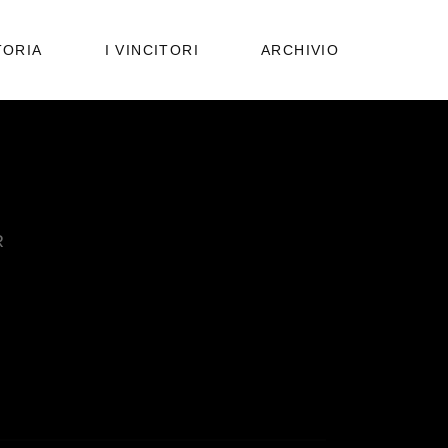
PUBBLICAZIONI
TORIA
I VINCITORI
ARCHIVIO
EDIZIONI PRECEDENTI
PUBBLICAZIONI
EDIZIONI PRECEDENTI
R
VING
EMISTRY