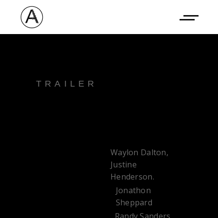
TRAILER
ICARUS
Waylon Dalton,
WRITERS:
Justine
Henderson.
Jonathon
DIRECTOR:
Sheppard
Randy Sanders,
STARRING: