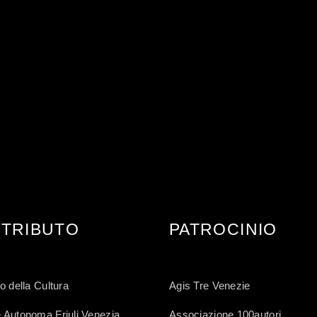
E 2022
EDIZI
TRIBUTO
PATROCINIO
o della Cultura
Agis Tre Venezie
 Autonoma Friuli Venezia
Associazione 100autori