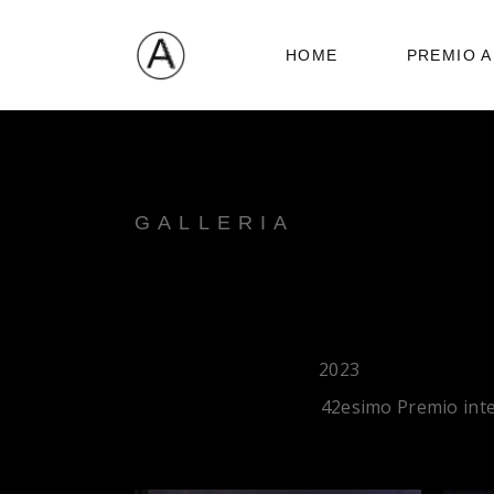
HOME
PREMIO A
GALLERIA
EDIZIONE
2023
ANNO:
42esimo Premio int
EDIZIONE: