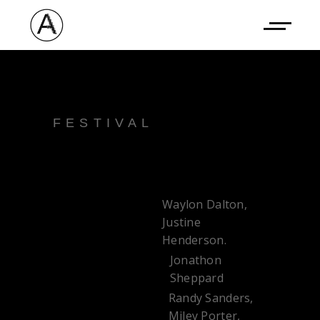
FESTIVAL
CALL ME AO
Waylon Dalton,
WRITERS:
Justine
Henderson.
Jonathon
DIRECTOR:
Sheppard
Randy Sanders,
STARRING:
Miley Porter,