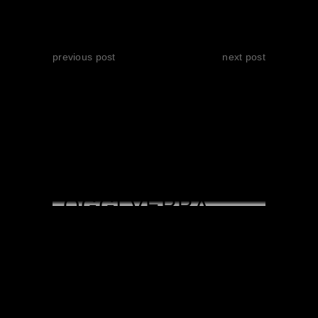
previous post
next post
RELATED POSTS
OGGI VERRÀ
ASSEGNATO IL
34°PREMIO
INTERNAZIONALE
ALLA MIGLIOR
SCENEGGIATURA