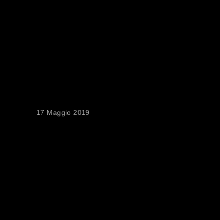
RELATED POSTS
38° PREMIO
“SERGIO AMIDEI”
– CAMPAGNA
ACCREDITI
HOSPITALITY
17 Maggio 2019