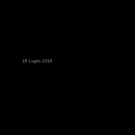
VIDEOMESSAGGIO
DI ZIAD DOUEIRI,
SCENEGGIATORE
INSIEME A JOËLLE
TOUMA DE
“L’INSULTE” : IL
FILM VINCITORE
18 Luglio 2018