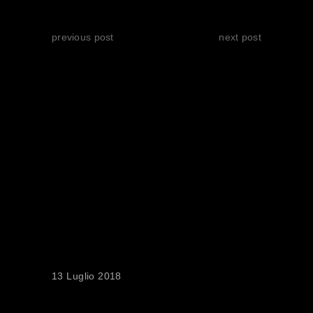
previous post
next post
RELATED POSTS
IL PIACERE DI
SEGUIRE L’ARTE:
INTERVISTA A
MARCELLO
FONTE
13 Luglio 2018