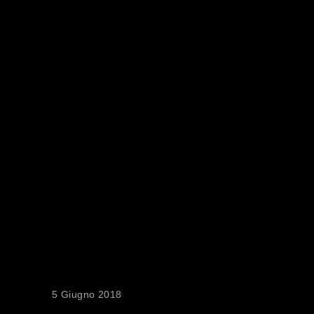
37° PREMIO
AMIDEI:
DECRETATA
A ROMA LA
ROSA DEI
FILM IN
CONCORSO
5 Giugno 2018